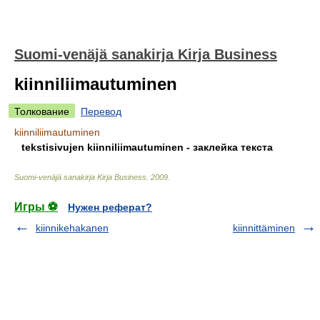
Suomi-venäjä sanakirja Kirja Business
kiinniliimautuminen
Толкование
Перевод
kiinniliimautuminen
tekstisivujen kiinniliimautuminen - заклейка текста
Suomi-venäjä sanakirja Kirja Business
.
2009
.
Игры ⚽
Нужен реферат?
kiinnikehakanen
kiinnittäminen