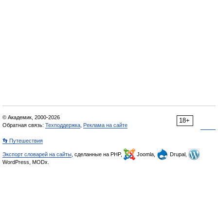
© Академик, 2000-2026
18+
Обратная связь:
Техподдержка
,
Реклама на сайте
👣 Путешествия
Экспорт словарей на сайты
, сделанные на PHP,
Joomla,
Drupal,
WordPress, MODx.